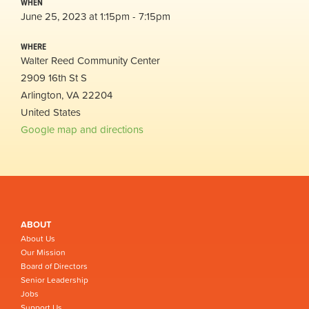
WHEN
June 25, 2023 at 1:15pm - 7:15pm
WHERE
Walter Reed Community Center
2909 16th St S
Arlington, VA 22204
United States
Google map and directions
ABOUT
About Us
Our Mission
Board of Directors
Senior Leadership
Jobs
Support Us