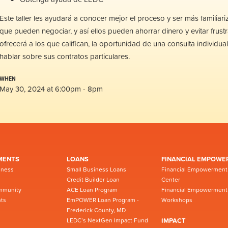
Este taller les
ayudará
a
conocer
mejor
el
proceso
y ser
más
familiar
i
que
pueden
negociar
, y
as
í
ellos
pueden
ahorrar
dinero y
evitar
frust
ofrece
rá
a
los
que
califican
,
la
oportunidad
de
una
consulta
individua
hablar
sobre
sus
contratos
particulares
.
WHEN
May 30, 2024 at 6:00pm - 8pm
MENTS
LOANS
FINANCIAL EMPOWE
iness
Small Business Loans
Financial Empowerment
Credit Builder Loan
Center
mmunity
ACE Loan Program
Financial Empowerment
ts
EmPOWER Loan Program -
Workshops
Frederick County, MD
LEDC’s NextGen Impact Fund
IMPACT