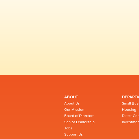
ABOUT
DEPART
About Us
Small Bus
Our Mission
Housing
Board of Directors
Direct Co
Senior Leadership
Investmen
Jobs
Support Us