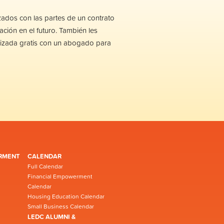
zados
con las partes de un
contrato
ración
en
el
futuro
.
También
les
lizada
gratis
con un abogado para
RMENT
CALENDAR
Full Calendar
Financial Empowerment
Calendar
Housing Education Calendar
Small Business Calendar
LEDC ALUMNI &