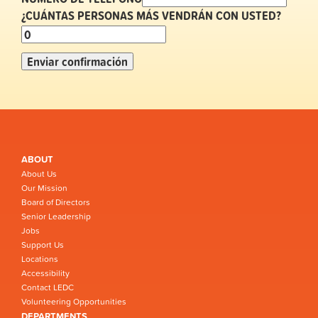
¿CUÁNTAS PERSONAS MÁS VENDRÁN CON USTED?
ABOUT
About Us
Our Mission
Board of Directors
Senior Leadership
Jobs
Support Us
Locations
Accessibility
Contact LEDC
Volunteering Opportunities
DEPARTMENTS