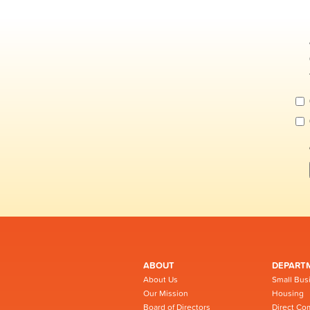
ABOUT
DEPART
About Us
Small Bus
Our Mission
Housing
Board of Directors
Direct Co