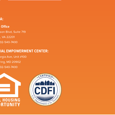
A:
 Office
son Blvd, Suite 719
n, VA 22201
202-540-7400
CIAL EMPOWERMENT CENTER:
rgia Ave, Unit #100
pring, MD 20902
202-540-7400