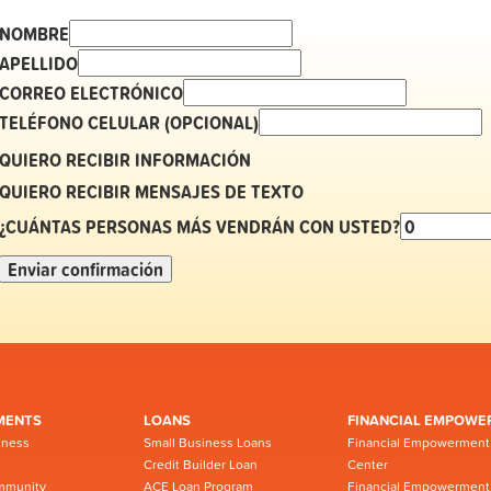
NOMBRE
APELLIDO
CORREO ELECTRÓNICO
TELÉFONO CELULAR (OPCIONAL)
QUIERO RECIBIR INFORMACIÓN
QUIERO RECIBIR MENSAJES DE TEXTO
¿CUÁNTAS PERSONAS MÁS VENDRÁN CON USTED?
MENTS
LOANS
FINANCIAL EMPOWE
iness
Small Business Loans
Financial Empowerment
Credit Builder Loan
Center
mmunity
ACE Loan Program
Financial Empowerment