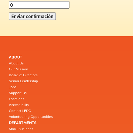
ABOUT
About Us
Our Mission
Board of Directors
Senior Leadership
Jobs
Support Us
Locations
Accessibility
Contact LEDC
Volunteering Opportunities
DEPARTMENTS
Small Business