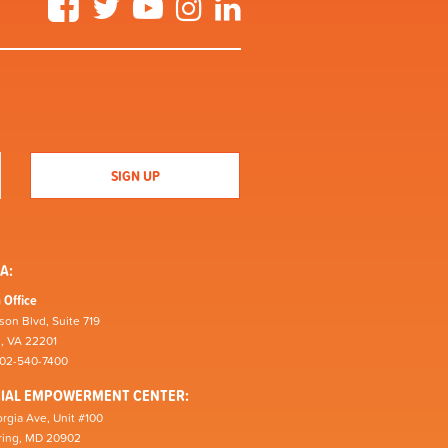
A:
 Office
son Blvd, Suite 719
n, VA 22201
202-540-7400
CIAL EMPOWERMENT CENTER:
rgia Ave, Unit #100
pring, MD 20902