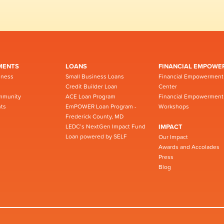
MENTS
LOANS
FINANCIAL EMPOWE
iness
Small Business Loans
Financial Empowerment
Credit Builder Loan
Center
mmunity
ACE Loan Program
Financial Empowerment
ts
EmPOWER Loan Program -
Workshops
Frederick County, MD
LEDC’s NextGen Impact Fund
IMPACT
Loan powered by SELF
Our Impact
Awards and Accolades
Press
Blog