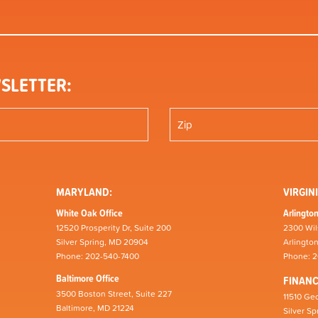
SLETTER:
MARYLAND:
VIRGINI
White Oak Office
Arlington
12520 Prosperity Dr, Suite 200
2300 Wil
Silver Spring, MD 20904
Arlingto
Phone: 202-540-7400
Phone: 
Baltimore Office
FINAN
3500 Boston Street, Suite 227
11510 Geo
Baltimore, MD 21224
Silver S