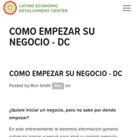
Togg
navig
COMO EMPEZAR SU
NEGOCIO - DC
COMO EMPEZAR SU NEGOCIO - DC
Posted by
Ron Smith
on
40sc
¿Quiere iniciar un negocio, pero no sabe por dónde
empezar?
En este entrenamiento le daremos información general
sobre los pasos a seguir para abrir su propio negocio.