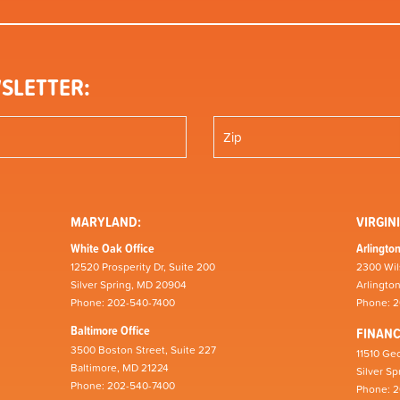
SLETTER:
MARYLAND:
VIRGINI
White Oak Office
Arlington
12520 Prosperity Dr, Suite 200
2300 Wil
Silver Spring, MD 20904
Arlingto
Phone: 202-540-7400
Phone: 
Baltimore Office
FINAN
3500 Boston Street, Suite 227
11510 Geo
Baltimore, MD 21224
Silver S
Phone: 202-540-7400
Phone: 