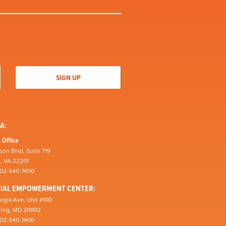
A:
 Office
son Blvd, Suite 719
n, VA 22201
202-540-7400
CIAL EMPOWERMENT CENTER:
rgia Ave, Unit #100
pring, MD 20902
202-540-7400