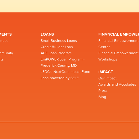
MENTS
LOANS
FINANCIAL EMPOWE
iness
Small Business Loans
Financial Empowerment
Credit Builder Loan
Center
mmunity
ACE Loan Program
Financial Empowerment
ts
EmPOWER Loan Program -
Workshops
Frederick County, MD
LEDC’s NextGen Impact Fund
IMPACT
Loan powered by SELF
Our Impact
Awards and Accolades
Press
Blog