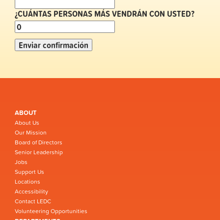
¿CUÁNTAS PERSONAS MÁS VENDRÁN CON USTED?
ABOUT
About Us
Our Mission
Board of Directors
Senior Leadership
Jobs
Support Us
Locations
Accessibility
Contact LEDC
Volunteering Opportunities