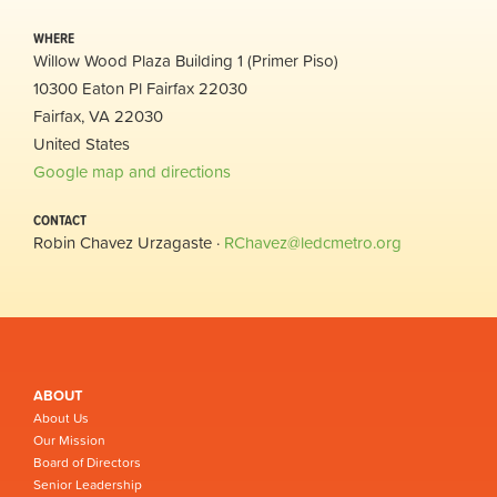
WHERE
Willow Wood Plaza Building 1 (Primer Piso)
10300 Eaton Pl Fairfax 22030
Fairfax, VA 22030
United States
Google map and directions
CONTACT
Robin Chavez Urzagaste ·
RChavez@ledcmetro.org
ABOUT
About Us
Our Mission
Board of Directors
Senior Leadership