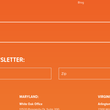
Blog
SLETTER:
MARYLAND:
VIRGINI
White Oak Office
Arlington
12520 Prosperity Dr, Suite 200
2300 Wil