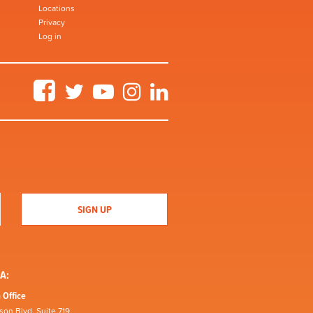
Locations
Privacy
Log in
Facebook
Twitter
YouTube
Instagram
LinkedIn
A:
 Office
son Blvd, Suite 719