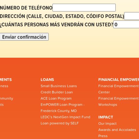
NÚMERO DE TELÉFONO
DIRECCIÓN (CALLE, CIUDAD, ESTADO, CÓDIFO POSTAL)
¿CUÁNTAS PERSONAS MÁS VENDRÁN CON USTED?
MENTS
LOANS
FINANCIAL EMPOWE
iness
Small Business Loans
Financial Empowerment
Credit Builder Loan
Center
mmunity
ACE Loan Program
Financial Empowerment
ts
EmPOWER Loan Program -
Workshops
Frederick County, MD
LEDC’s NextGen Impact Fund
IMPACT
Loan powered by SELF
Our Impact
Awards and Accolades
Press