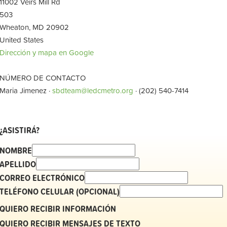
11002 Veirs Mill Rd
503
Wheaton, MD 20902
United States
Dirección y mapa en Google
NÚMERO DE CONTACTO
Maria Jimenez ·
sbdteam@ledcmetro.org
· (202) 540-7414
¿ASISTIRÁ?
NOMBRE
APELLIDO
CORREO ELECTRÓNICO
TELÉFONO CELULAR (OPCIONAL)
QUIERO RECIBIR INFORMACIÓN
QUIERO RECIBIR MENSAJES DE TEXTO