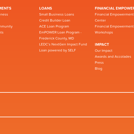
MENTS
LOANS
FINANCIAL EMPOWE
iness
Small Business Loans
Financial Empowerment
Credit Builder Loan
Center
mmunity
ACE Loan Program
Financial Empowerment
ts
EmPOWER Loan Program -
Workshops
Frederick County, MD
LEDC’s NextGen Impact Fund
IMPACT
Loan powered by SELF
Our Impact
Awards and Accolades
Press
Blog