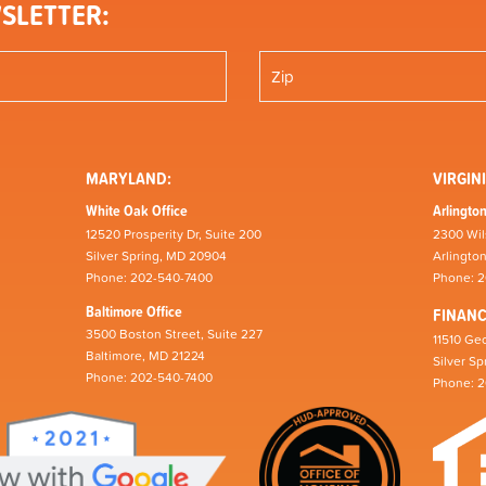
SLETTER:
MARYLAND:
VIRGINI
White Oak Office
Arlington
12520 Prosperity Dr, Suite 200
2300 Wil
Silver Spring, MD 20904
Arlingto
Phone: 202-540-7400
Phone: 
Baltimore Office
FINAN
3500 Boston Street, Suite 227
11510 Geo
Baltimore, MD 21224
Silver S
Phone: 202-540-7400
Phone: 