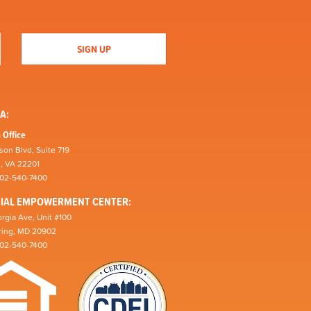
A:
 Office
son Blvd, Suite 719
n, VA 22201
202-540-7400
CIAL EMPOWERMENT CENTER:
rgia Ave, Unit #100
pring, MD 20902
202-540-7400