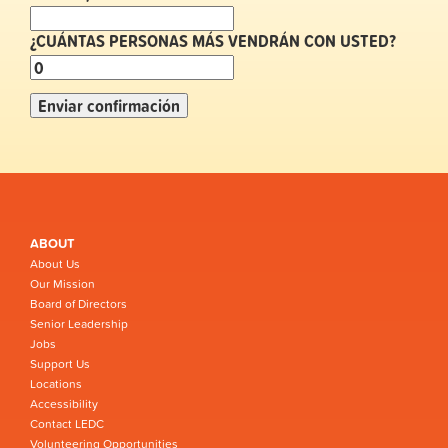
¿CUÁNTAS PERSONAS MÁS VENDRÁN CON USTED?
ABOUT
About Us
Our Mission
Board of Directors
Senior Leadership
Jobs
Support Us
Locations
Accessibility
Contact LEDC
Volunteering Opportunities