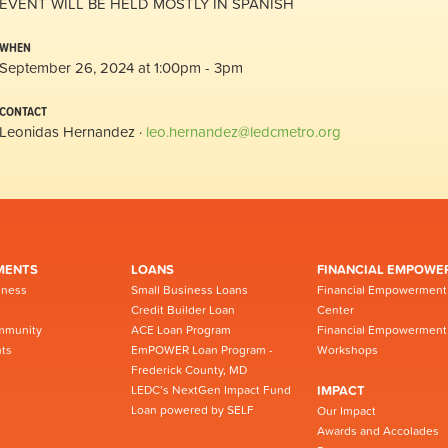
EVENT WILL BE HELD MOSTLY IN SPANISH
WHEN
September 26, 2024 at 1:00pm - 3pm
CONTACT
Leonidas Hernandez ·
leo.hernandez@ledcmetro.org
MENTS
LOANS
FINANCIAL EMPOWE
iness
Small Business Loans
Financial Empowerment
Credit Builder Loan
Center
mmunity
ACE Loan Program
Financial Empowerment
ts
EmPOWER Loan Program -
Workshops
Frederick County, MD
LEDC’s NextGen Impact Fund
IMPACT
Loan powered by SELF
Our Impact
Awards and Accolades