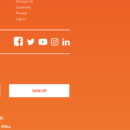
Contact Us
Locations
Privacy
Log in
Facebook
Twitter
YouTube
Instagram
LinkedIn
A:
 Office