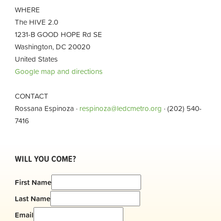
WHERE
The HIVE 2.0
1231-B GOOD HOPE Rd SE
Washington, DC 20020
United States
Google map and directions
CONTACT
Rossana Espinoza ·
respinoza@ledcmetro.org
· (202) 540-
7416
WILL YOU COME?
First Name
Last Name
Email