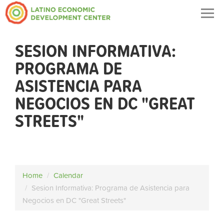
Togg
navig
SESION INFORMATIVA:
PROGRAMA DE
ASISTENCIA PARA
NEGOCIOS EN DC "GREAT
STREETS"
Home
Calendar
Sesion Informativa: Programa de Asistencia para
Negocios en DC "Great Streets"