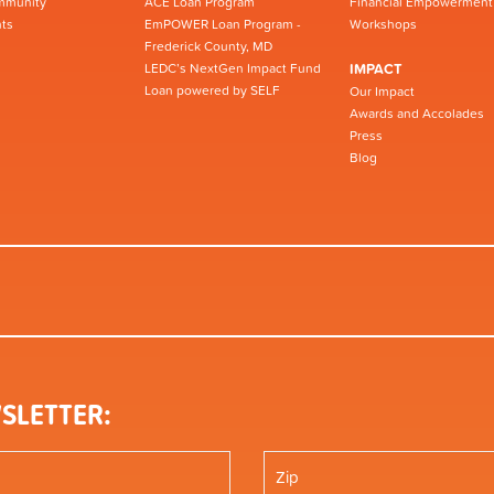
mmunity
ACE Loan Program
Financial Empowerment
ts
EmPOWER Loan Program -
Workshops
Frederick County, MD
LEDC’s NextGen Impact Fund
IMPACT
Loan powered by SELF
Our Impact
Awards and Accolades
Press
Blog
SLETTER: