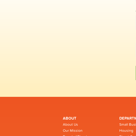
ABOUT
DEPART
About Us
Small Bus
Our Mission
Housing