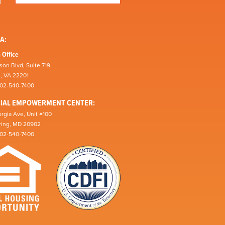
A:
 Office
son Blvd, Suite 719
n, VA 22201
202-540-7400
CIAL EMPOWERMENT CENTER:
rgia Ave, Unit #100
pring, MD 20902
202-540-7400