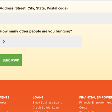
Address (Street, City, State, Postal code)
How many other people are you bringing?
MENTS
LOANS
FINANCIAL EMPOWE
iness
Small Business Loans
Financial Empowerment
Credit Builder Loan
Center