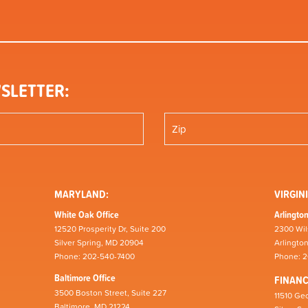
SLETTER:
MARYLAND:
VIRGINI
White Oak Office
Arlington
12520 Prosperity Dr, Suite 200
2300 Wil
Silver Spring, MD 20904
Arlingto
Phone: 202-540-7400
Phone: 
Baltimore Office
FINAN
3500 Boston Street, Suite 227
11510 Geo
Baltimore, MD 21224