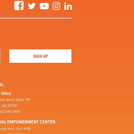
Facebook
Twitter
YouTube
Instagram
LinkedIn
A:
 Office
son Blvd, Suite 719
n, VA 22201
202-540-7400
CIAL EMPOWERMENT CENTER:
rgia Ave, Unit #100