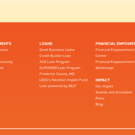
MENTS
LOANS
FINANCIAL EMPOWE
iness
Small Business Loans
Financial Empowerment
Credit Builder Loan
Center
mmunity
ACE Loan Program
Financial Empowerment
ts
EmPOWER Loan Program -
Workshops
Frederick County, MD
LEDC’s NextGen Impact Fund
IMPACT
Loan powered by SELF
Our Impact
Awards and Accolades
Press
Blog